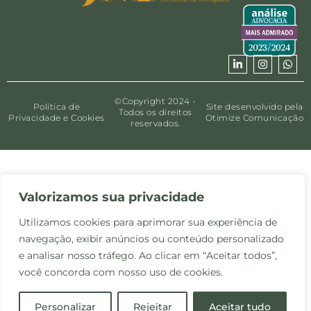
©Copyright 2024 -
Política de
Site desenvolvido pela
Todos os direitos
Privacidade e Cookies
Otimize Comunicação
reservados.
Valorizamos sua privacidade
Utilizamos cookies para aprimorar sua experiência de
navegação, exibir anúncios ou conteúdo personalizado
e analisar nosso tráfego. Ao clicar em “Aceitar todos”,
você concorda com nosso uso de cookies.
Personalizar
Rejeitar
Aceitar tudo