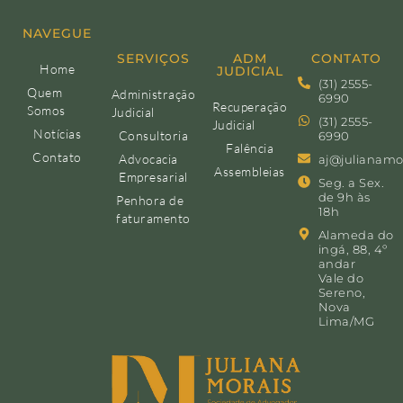
NAVEGUE
SERVIÇOS
ADM
CONTATO
Home
JUDICIAL
(31) 2555-
Quem
Administração
6990
Recuperação
Somos
Judicial
(31) 2555-
Judicial
Notícias
Consultoria
6990
Falência
Contato
Advocacia
aj@julianamo
Assembleias
Empresarial
Seg. a Sex.
de 9h às
Penhora de
18h
faturamento
Alameda do
ingá, 88, 4º
andar
Vale do
Sereno,
Nova
Lima/MG