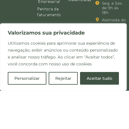
Empresarial
Seg. a Sex.
de 9h às
Penhora de
18h
faturamento
Alameda do
ingá, 88, 4º
andar
Valorizamos sua privacidade
Vale do
Sereno,
Nova
Utilizamos cookies para aprimorar sua experiência de
Lima/MG
navegação, exibir anúncios ou conteúdo personalizado
e analisar nosso tráfego. Ao clicar em “Aceitar todos”,
você concorda com nosso uso de cookies.
Personalizar
Rejeitar
Aceitar tudo
©Copyright 2024 -
Política de
Site desenvolvido pela
Todos os direitos
Privacidade e Cookies
Otimize Comunicação
reservados.