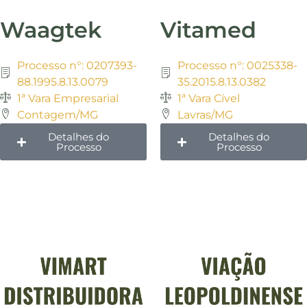
Waagtek
Vitamed
Processo n°: 0207393-
Processo n°: 0025338-
88.1995.8.13.0079
35.2015.8.13.0382
1ª Vara Empresarial
1ª Vara Cível
Contagem/MG
Lavras/MG
Detalhes do
Detalhes do
Processo
Processo