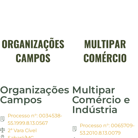
Organizações
Multipar
Campos
Comércio e
Indústria
Processo n°: 0034538-
55.1999.8.13.0567
Processo n°: 0065709-
2ª Vara Cível
53.2010.8.13.0079
Sabará/MG