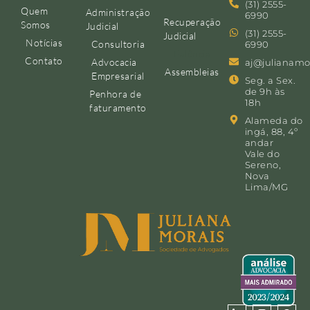
(31) 2555-
Quem
Administração
6990
Recuperação
Somos
Judicial
(31) 2555-
Judicial
Notícias
Consultoria
6990
Falência
Contato
Advocacia
aj@julianamo
Assembleias
Empresarial
Seg. a Sex.
de 9h às
Penhora de
18h
faturamento
Alameda do
ingá, 88, 4º
andar
Vale do
Sereno,
Nova
Lima/MG