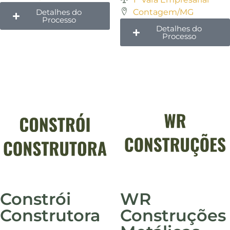
Detalhes do
Contagem/MG
Processo
Detalhes do
Processo
Constrói
WR
Construtora
Construções