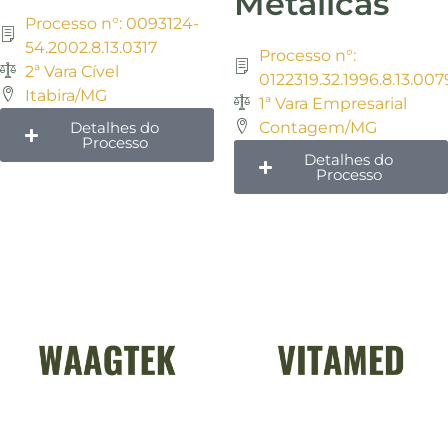
Metálicas
Processo n°: 0093124-
54.2002.8.13.0317
Processo n°:
2ª Vara Cível
0122319.32.1996.8.13.007
Itabira/MG
1ª Vara Empresarial
Detalhes do
Contagem/MG
Processo
Detalhes do
Processo