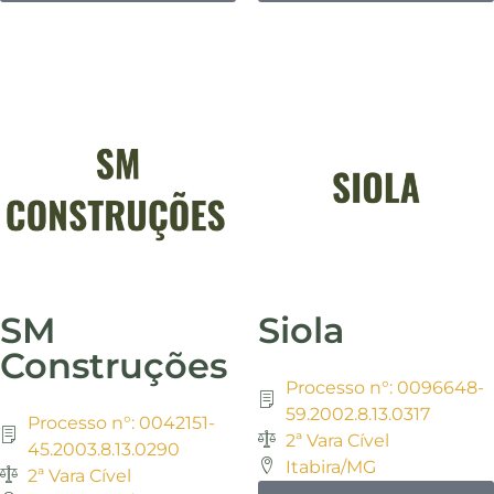
SM
Siola
Construções
Processo n°: 0096648-
59.2002.8.13.0317
Processo n°: 0042151-
2ª Vara Cível
45.2003.8.13.0290
Itabira/MG
2ª Vara Cível