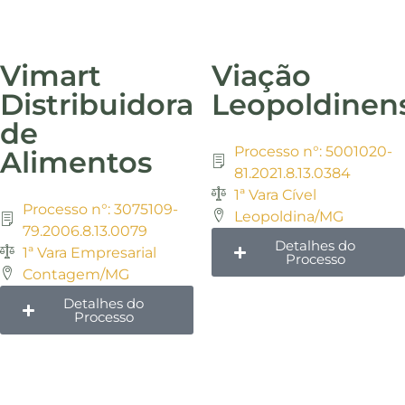
Vimart
Viação
Distribuidora
Leopoldinen
de
Processo n°: 5001020-
Alimentos
81.2021.8.13.0384
1ª Vara Cível
Processo n°: 3075109-
Leopoldina/MG
79.2006.8.13.0079
Detalhes do
1ª Vara Empresarial
Processo
Contagem/MG
Detalhes do
Processo