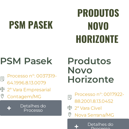
PSM Pasek
Produtos
Novo
Processo n°: 0037319-
Horizonte
64.1996.8.13.0079
2ª Vara Empresarial
Processo n°: 0017922-
Contagem/MG
88.2001.8.13.0452
Detalhes do
2ª Vara Cível
Processo
Nova Serrana/MG
Detalhes do
Processo