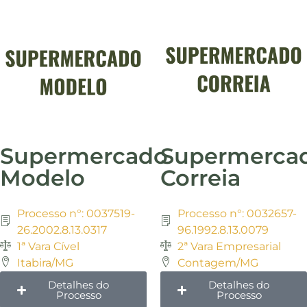
Supermercado
Supermerca
Modelo
Correia
Processo n°: 0037519-
Processo n°: 0032657-
26.2002.8.13.0317
96.1992.8.13.0079
1ª Vara Cível
2ª Vara Empresarial
Itabira/MG
Contagem/MG
Detalhes do
Detalhes do
Processo
Processo