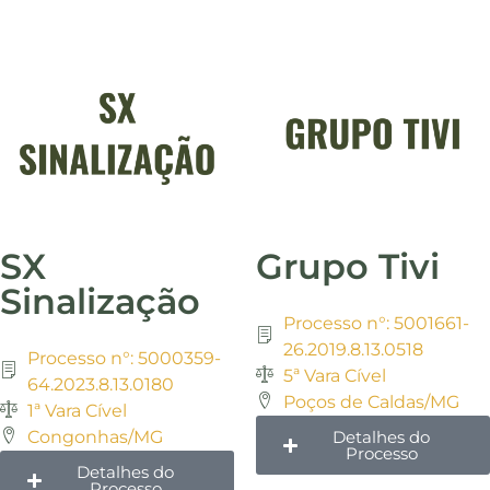
SX
Grupo Tivi
Sinalização
Processo n°: 5001661-
26.2019.8.13.0518
Processo n°: 5000359-
5ª Vara Cível
64.2023.8.13.0180
Poços de Caldas/MG
1ª Vara Cível
Congonhas/MG
Detalhes do
Processo
Detalhes do
Processo