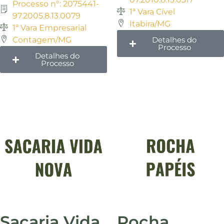
Processo n°: 2075441-
1ª Vara Cível
97.2005.8.13.0079
Itabira/MG
1ª Vara Empresarial
Contagem/MG
Detalhes do
Processo
Detalhes do
Processo
Sacaria Vida
Rocha