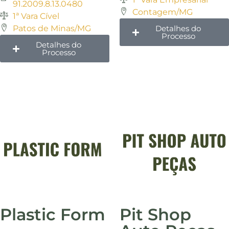
91.2009.8.13.0480
Contagem/MG
1ª Vara Cível
Patos de Minas/MG
Detalhes do
Processo
Detalhes do
Processo
Plastic Form
Pit Shop