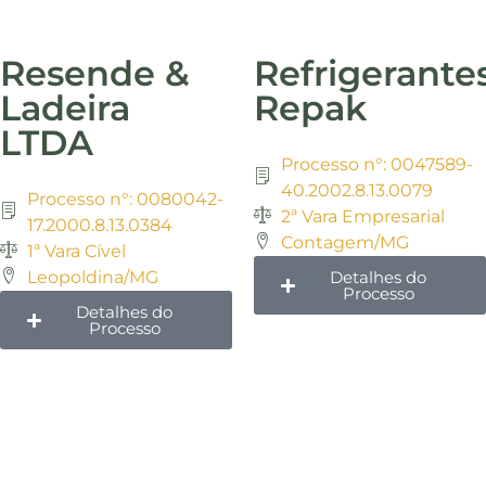
Resende &
Refrigerante
Ladeira
Repak
LTDA
Processo n°: 0047589-
40.2002.8.13.0079
Processo n°: 0080042-
2ª Vara Empresarial
17.2000.8.13.0384
Contagem/MG
1ª Vara Cível
Leopoldina/MG
Detalhes do
Processo
Detalhes do
Processo