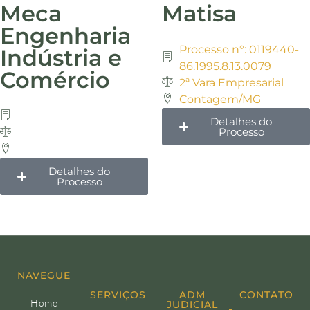
Meca
Matisa
Engenharia
Processo n°: 0119440-
Indústria e
86.1995.8.13.0079
Comércio
2ª Vara Empresarial
Contagem/MG
Detalhes do
Processo
Detalhes do
Processo
NAVEGUE
SERVIÇOS
ADM
CONTATO
Home
JUDICIAL