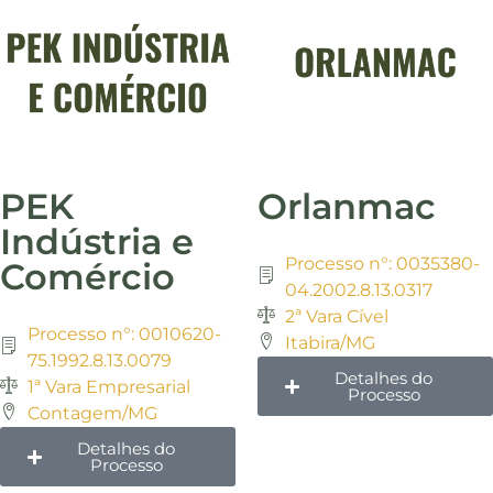
PEK
Orlanmac
Indústria e
Processo n°: 0035380-
Comércio
04.2002.8.13.0317
2ª Vara Cível
Processo n°: 0010620-
Itabira/MG
75.1992.8.13.0079
Detalhes do
1ª Vara Empresarial
Processo
Contagem/MG
Detalhes do
Processo