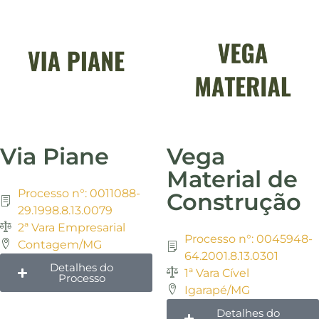
Via Piane
Vega
Material de
Processo n°: 0011088-
Construção
29.1998.8.13.0079
2ª Vara Empresarial
Processo n°: 0045948-
Contagem/MG
64.2001.8.13.0301
Detalhes do
1ª Vara Cível
Processo
Igarapé/MG
Detalhes do