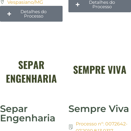
Vespasiano/MG
Detalhes do
Processo
Detalhes do
Processo
Separ
Sempre Viva
Engenharia
Processo n°: 0072642-
07.2010.8.13.0317