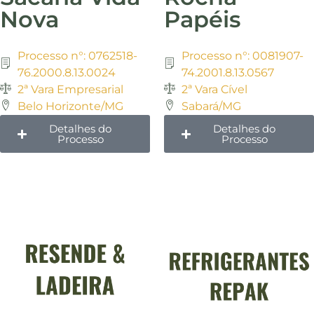
Nova
Papéis
Processo n°: 0762518-
Processo n°: 0081907-
76.2000.8.13.0024
74.2001.8.13.0567
2ª Vara Empresarial
2ª Vara Cível
Belo Horizonte/MG
Sabará/MG
Detalhes do
Detalhes do
Processo
Processo