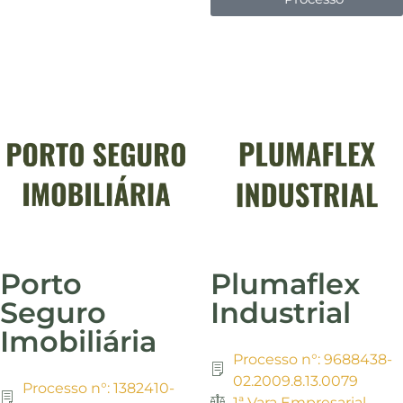
Porto
Plumaflex
Seguro
Industrial
Imobiliária
Processo n°: 9688438-
02.2009.8.13.0079
Processo n°: 1382410-
1ª Vara Empresarial