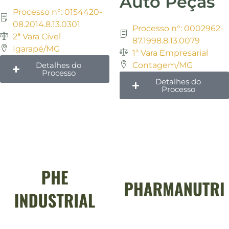
Auto Peças
Processo n°: 0154420-
08.2014.8.13.0301
Processo n°: 0002962-
2ª Vara Cível
87.1998.8.13.0079
Igarapé/MG
1ª Vara Empresarial
Detalhes do
Contagem/MG
Processo
Detalhes do
Processo