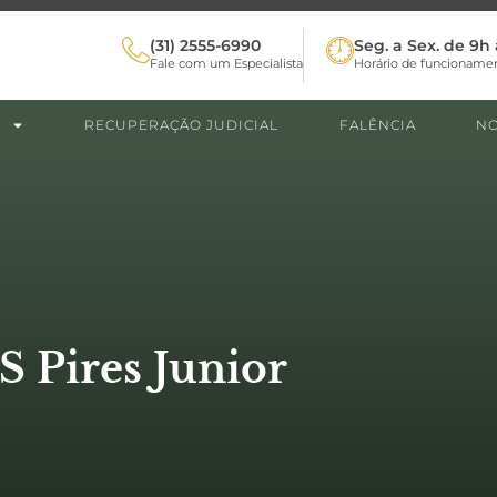
(31) 2555-6990
Seg. a Sex. de 9h 
Fale com um Especialista
Horário de funcioname
RECUPERAÇÃO JUDICIAL
FALÊNCIA
NO
 Pires Junior