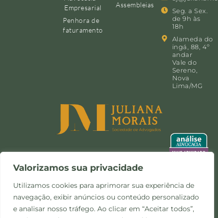
Assembleias
Empresarial
Seg. a Sex.
de 9h às
Penhora de
18h
faturamento
Alameda do
ingá, 88, 4º
andar
Vale do
Sereno,
Nova
Lima/MG
Valorizamos sua privacidade
Utilizamos cookies para aprimorar sua experiência de
navegação, exibir anúncios ou conteúdo personalizado
©Copyright 2024 -
Política de
Site desenvolvido pela
e analisar nosso tráfego. Ao clicar em “Aceitar todos”,
Todos os direitos
Privacidade e Cookies
Otimize Comunicação
reservados.