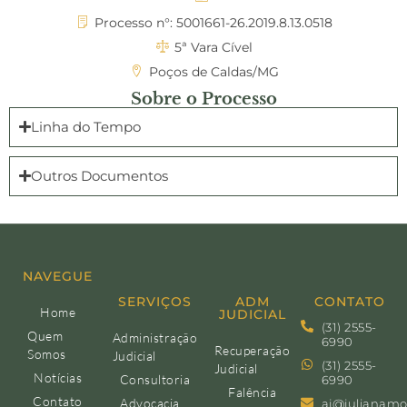
Processo n°: 5001661-26.2019.8.13.0518
5ª Vara Cível
Poços de Caldas/MG
Sobre o Processo
Linha do Tempo
Outros Documentos
NAVEGUE
SERVIÇOS
ADM
CONTATO
Home
JUDICIAL
(31) 2555-
Quem
Administração
6990
Recuperação
Somos
Judicial
(31) 2555-
Judicial
Notícias
Consultoria
6990
Falência
Contato
Advocacia
aj@julianamo