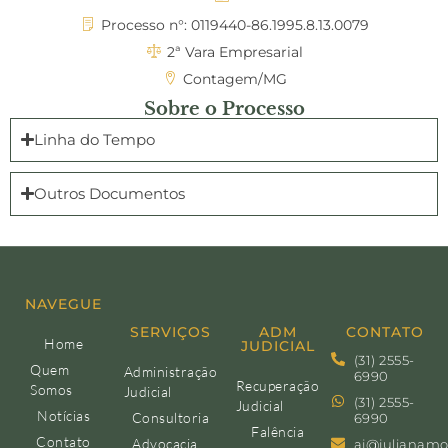
Processo n°: 0119440-86.1995.8.13.0079
2ª Vara Empresarial
Contagem/MG
Sobre o Processo
Linha do Tempo
Outros Documentos
NAVEGUE
SERVIÇOS
ADM
CONTATO
Home
JUDICIAL
(31) 2555-
Quem
Administração
6990
Recuperação
Somos
Judicial
(31) 2555-
Judicial
Notícias
Consultoria
6990
Falência
Contato
Advocacia
aj@julianamo