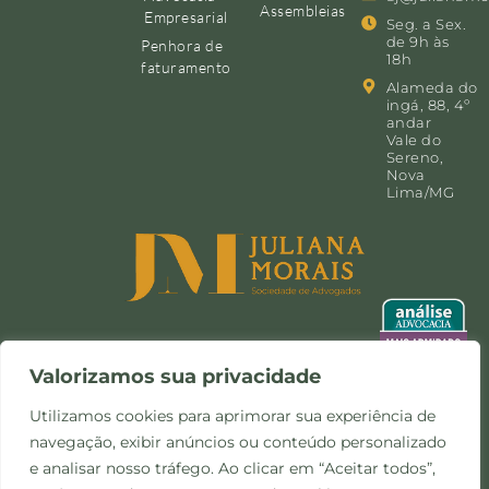
Assembleias
Empresarial
Seg. a Sex.
de 9h às
Penhora de
18h
faturamento
Alameda do
ingá, 88, 4º
andar
Vale do
Sereno,
Nova
Lima/MG
Valorizamos sua privacidade
Utilizamos cookies para aprimorar sua experiência de
navegação, exibir anúncios ou conteúdo personalizado
©Copyright 2024 -
Política de
Site desenvolvido pela
e analisar nosso tráfego. Ao clicar em “Aceitar todos”,
Todos os direitos
Privacidade e Cookies
Otimize Comunicação
reservados.