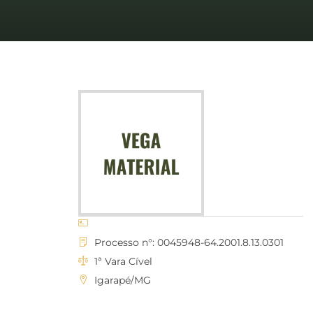
Processo n°: 0045948-64.2001.8.13.0301
1ª Vara Cível
Igarapé/MG