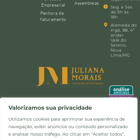
Assembleias
Empresarial
Seg. a Sex.
de 9h às
Penhora de
18h
faturamento
Alameda do
ingá, 88, 4º
andar
Vale do
Sereno,
Nova
Lima/MG
Valorizamos sua privacidade
Utilizamos cookies para aprimorar sua experiência de
navegação, exibir anúncios ou conteúdo personalizado
©Copyright 2024 -
Política de
Site desenvolvido pela
e analisar nosso tráfego. Ao clicar em “Aceitar todos”,
Todos os direitos
Privacidade e Cookies
Otimize Comunicação
reservados.