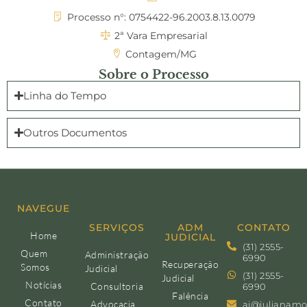
Processo n°: 0754422-96.2003.8.13.0079
2ª Vara Empresarial
Contagem/MG
Sobre o Processo
Linha do Tempo
Outros Documentos
NAVEGUE
SERVIÇOS
ADM
CONTATO
Home
JUDICIAL
(31) 2555-
Quem
Administração
6990
Recuperação
Somos
Judicial
(31) 2555-
Judicial
Notícias
Consultoria
6990
Falência
Contato
Advocacia
aj@julianamo