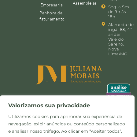
Assembleias
Empresarial
Seg. a Sex.
de 9h às
Penhora de
18h
faturamento
Alameda do
ingá, 88, 4º
andar
Vale do
Sereno,
Nova
Lima/MG
Valorizamos sua privacidade
Utilizamos cookies para aprimorar sua experiência de
navegação, exibir anúncios ou conteúdo personalizado
©Copyright 2024 -
Política de
Site desenvolvido pela
e analisar nosso tráfego. Ao clicar em “Aceitar todos”,
Todos os direitos
Privacidade e Cookies
Otimize Comunicação
reservados.