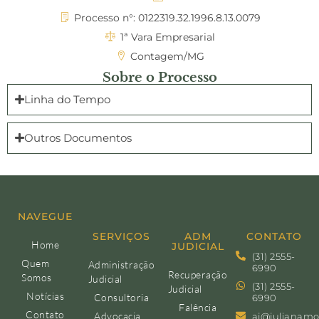
Processo n°: 0122319.32.1996.8.13.0079
1ª Vara Empresarial
Contagem/MG
Sobre o Processo
Linha do Tempo
Outros Documentos
NAVEGUE
SERVIÇOS
ADM
CONTATO
Home
JUDICIAL
(31) 2555-
Quem
Administração
6990
Recuperação
Somos
Judicial
(31) 2555-
Judicial
Notícias
Consultoria
6990
Falência
Contato
Advocacia
aj@julianamo