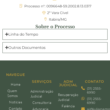
Processo n°: 0096648-59.2002.8.13.0317
2ª Vara Cível
Itabira/MG
Sobre o Processo
Linha do Tempo
Outros Documentos
NAVEGUE
SERVIÇOS
ADM
CONTATO
Home
JUDICIAL
(31) 2555-
Quem
Administração
6990
Recuperação
Somos
Judicial
(31) 2555-
Judicial
Notícias
Consultoria
6990
Falência
Contato
Advocacia
aj@julianamo