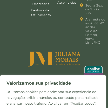
Assembleias
Empresarial
Seg. a Sex.
de 9h às
Penhora de
18h
faturamento
Alameda do
ingá, 88, 4º
andar
Vale do
Sereno,
Nova
Lima/MG
Valorizamos sua privacidade
Utilizamos cookies para aprimorar sua experiência de
navegação, exibir anúncios ou conteúdo personalizado
©Copyright 2024 -
Política de
Site desenvolvido pela
e analisar nosso tráfego. Ao clicar em “Aceitar todos”,
Todos os direitos
Privacidade e Cookies
Otimize Comunicação
reservados.