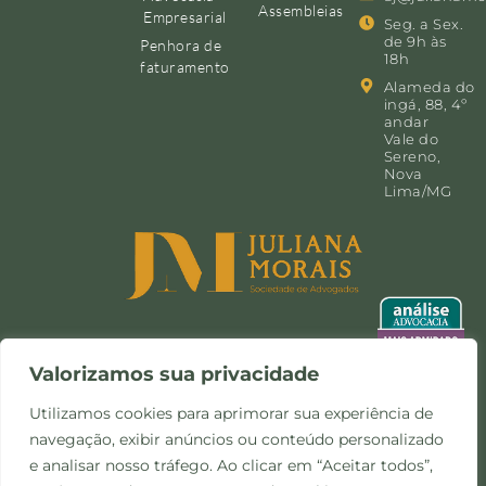
Assembleias
Empresarial
Seg. a Sex.
de 9h às
Penhora de
18h
faturamento
Alameda do
ingá, 88, 4º
andar
Vale do
Sereno,
Nova
Lima/MG
Valorizamos sua privacidade
Utilizamos cookies para aprimorar sua experiência de
navegação, exibir anúncios ou conteúdo personalizado
©Copyright 2024 -
Política de
Site desenvolvido pela
e analisar nosso tráfego. Ao clicar em “Aceitar todos”,
Todos os direitos
Privacidade e Cookies
Otimize Comunicação
reservados.