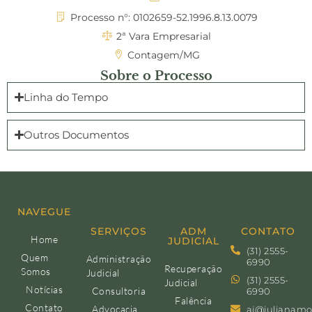
Processo n°: 0102659-52.1996.8.13.0079
2ª Vara Empresarial
Contagem/MG
Sobre o Processo
Linha do Tempo
Outros Documentos
NAVEGUE
SERVIÇOS
ADM
CONTATO
Home
JUDICIAL
(31) 2555-
Quem
Administração
6990
Recuperação
Somos
Judicial
(31) 2555-
Judicial
Notícias
Consultoria
6990
Falência
Contato
Advocacia
aj@julianamo