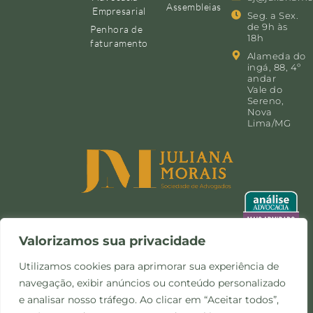
Assembleias
Empresarial
Seg. a Sex.
de 9h às
Penhora de
18h
faturamento
Alameda do
ingá, 88, 4º
andar
Vale do
Sereno,
Nova
Lima/MG
Valorizamos sua privacidade
Utilizamos cookies para aprimorar sua experiência de
navegação, exibir anúncios ou conteúdo personalizado
©Copyright 2024 -
Política de
Site desenvolvido pela
e analisar nosso tráfego. Ao clicar em “Aceitar todos”,
Todos os direitos
Privacidade e Cookies
Otimize Comunicação
reservados.