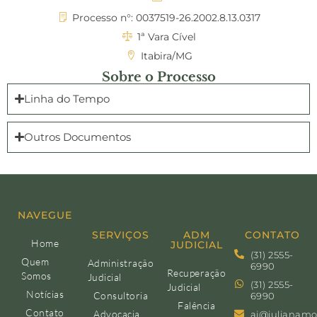
Processo n°: 0037519-26.2002.8.13.0317
1ª Vara Cível
Itabira/MG
Sobre o Processo
Linha do Tempo
Outros Documentos
NAVEGUE
SERVIÇOS
ADM
CONTATO
Home
JUDICIAL
(31) 2555-
Quem
Administração
6990
Recuperação
Somos
Judicial
(31) 2555-
Judicial
Notícias
Consultoria
6990
Falência
Contato
Advocacia
aj@julianamo