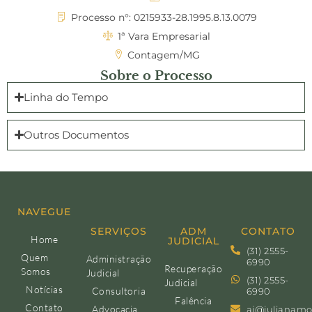
Processo n°: 0215933-28.1995.8.13.0079
1ª Vara Empresarial
Contagem/MG
Sobre o Processo
Linha do Tempo
Outros Documentos
NAVEGUE
SERVIÇOS
ADM
CONTATO
Home
JUDICIAL
(31) 2555-
Quem
Administração
6990
Recuperação
Somos
Judicial
(31) 2555-
Judicial
Notícias
Consultoria
6990
Falência
Contato
Advocacia
aj@julianamo