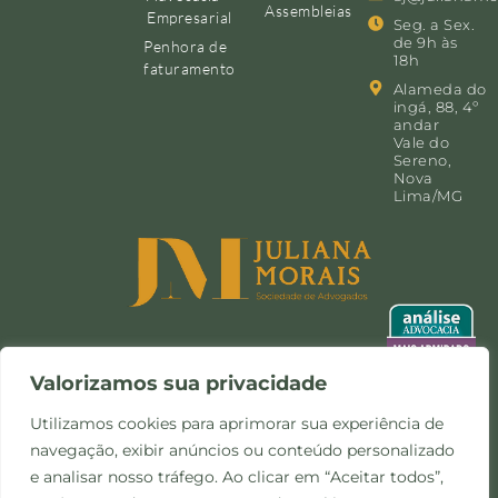
Assembleias
Empresarial
Seg. a Sex.
de 9h às
Penhora de
18h
faturamento
Alameda do
ingá, 88, 4º
andar
Vale do
Sereno,
Nova
Lima/MG
Valorizamos sua privacidade
Utilizamos cookies para aprimorar sua experiência de
navegação, exibir anúncios ou conteúdo personalizado
©Copyright 2024 -
Política de
Site desenvolvido pela
e analisar nosso tráfego. Ao clicar em “Aceitar todos”,
Todos os direitos
Privacidade e Cookies
Otimize Comunicação
reservados.