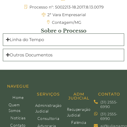
Processo n°: 5002213-18.2017.8.13.0079
2ª Vara Empresarial
Contagem/MG
Sobre o Processo
Linha do Tempo
Outros Documentos
NAVEGUE
SERVIÇOS
ADM
CONTATO
Home
JUDICIAL
(31) 2555-
Quem
Administração
6990
Recuperação
Somos
Judicial
(31) 2555-
Judicial
Notícias
Consultoria
6990
Falência
Contato
Advocacia
aj@julianamo