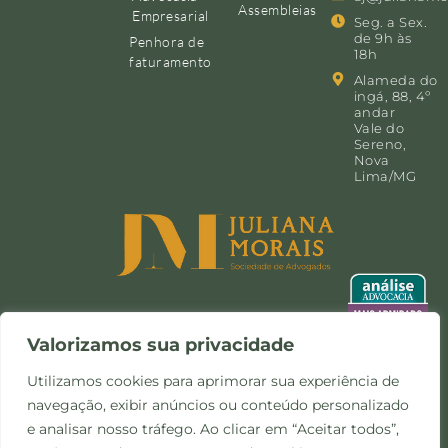
Assembleias
Empresarial
Seg. a Sex.
de 9h às
Penhora de
18h
faturamento
Alameda do
ingá, 88, 4º
andar
Vale do
Sereno,
Nova
Lima/MG
Valorizamos sua privacidade
Utilizamos cookies para aprimorar sua experiência de
navegação, exibir anúncios ou conteúdo personalizado
©Copyright 2024 -
Política de
Site desenvolvido pela
e analisar nosso tráfego. Ao clicar em “Aceitar todos”,
Todos os direitos
Privacidade e Cookies
Otimize Comunicação
reservados.