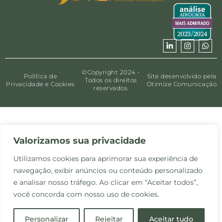
©Copyright 2024 -
Política de
Site desenvolvido pela
Todos os direitos
Privacidade e Cookies
Otimize Comunicação
reservados.
Valorizamos sua privacidade
Utilizamos cookies para aprimorar sua experiência de
navegação, exibir anúncios ou conteúdo personalizado
e analisar nosso tráfego. Ao clicar em “Aceitar todos”,
você concorda com nosso uso de cookies.
Personalizar
Rejeitar
Aceitar tudo