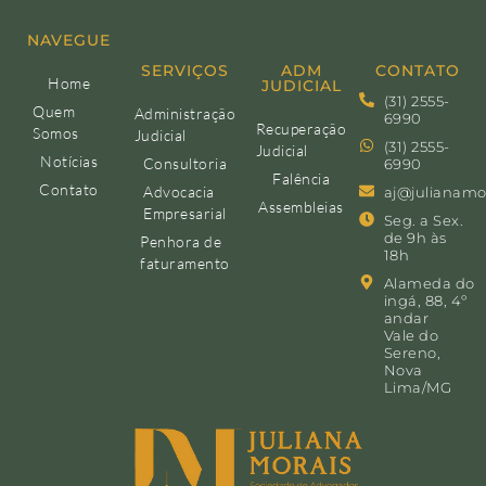
NAVEGUE
SERVIÇOS
ADM
CONTATO
Home
JUDICIAL
(31) 2555-
Quem
Administração
6990
Recuperação
Somos
Judicial
(31) 2555-
Judicial
Notícias
Consultoria
6990
Falência
Contato
Advocacia
aj@julianamo
Assembleias
Empresarial
Seg. a Sex.
de 9h às
Penhora de
18h
faturamento
Alameda do
ingá, 88, 4º
andar
Vale do
Sereno,
Nova
Lima/MG