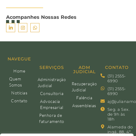
Acompanhes Nossas Redes
NAVEGUE
SERVIÇOS
ADM
CONTATO
Home
JUDICIAL
(31) 2555-
Quem
Administração
6990
Recuperação
Somos
Judicial
(31) 2555-
Judicial
Notícias
Consultoria
6990
Falência
Contato
Advocacia
aj@julianamo
Assembleias
Empresarial
Seg. a Sex.
de 9h às
Penhora de
18h
faturamento
Alameda do
ingá, 88, 4º