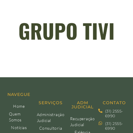
NAVEGUE
SERVIÇOS
ADM
CONTATO
Home
JUDICIAL
(31) 2555-
Quem
Administração
6990
Recuperação
Somos
Judicial
(31) 2555-
Judicial
Notícias
Consultoria
6990
Falência