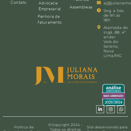
Contato
Advocacia
aj@julianamo
Assembleias
Empresarial
Seg. a Sex.
de 9h às
Penhora de
18h
faturamento
Alameda do
ingá, 88, 4º
andar
Vale do
Sereno,
Nova
Lima/MG
©Copyright 2024 -
Política de
Site desenvolvido pela
Todos os direitos