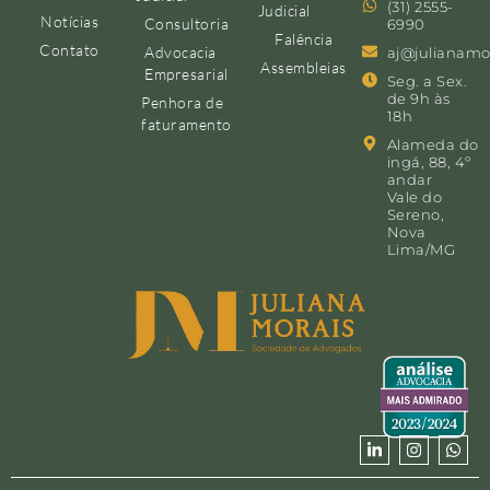
(31) 2555-
Judicial
Notícias
Consultoria
6990
Falência
Contato
Advocacia
aj@julianamo
Assembleias
Empresarial
Seg. a Sex.
de 9h às
Penhora de
18h
faturamento
Alameda do
ingá, 88, 4º
andar
Vale do
Sereno,
Nova
Lima/MG