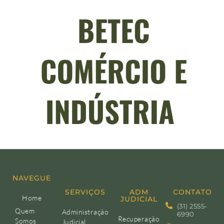
NAVEGUE
SERVIÇOS
ADM
CONTATO
Home
JUDICIAL
(31) 2555-
Quem
Administração
6990
Recuperação
Somos
Judicial