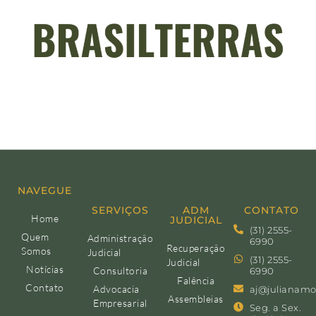
NAVEGUE
SERVIÇOS
ADM
CONTATO
Home
JUDICIAL
(31) 2555-
Quem
Administração
6990
Recuperação
Somos
Judicial
(31) 2555-
Judicial
Notícias
Consultoria
6990
Falência
Contato
Advocacia
aj@julianamo
Assembleias
Empresarial
Seg. a Sex.