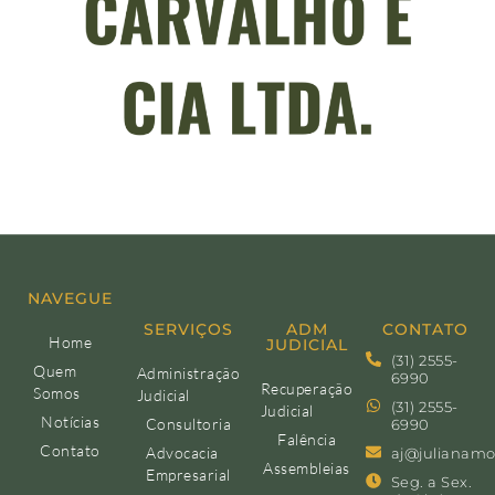
NAVEGUE
SERVIÇOS
ADM
CONTATO
Home
JUDICIAL
(31) 2555-
Quem
Administração
6990
Recuperação
Somos
Judicial
(31) 2555-
Judicial
Notícias
Consultoria
6990
Falência
Contato
Advocacia
aj@julianamo
Assembleias
Empresarial
Seg. a Sex.