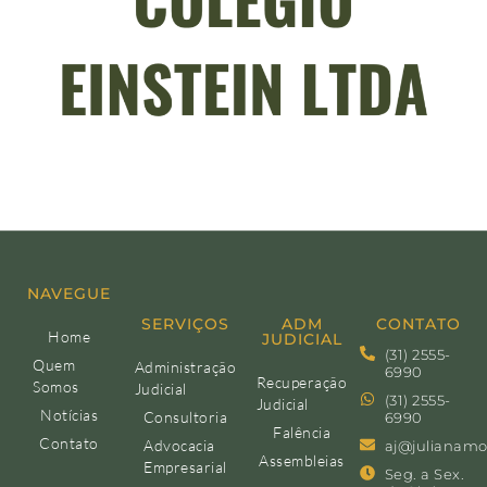
NAVEGUE
SERVIÇOS
ADM
CONTATO
Home
JUDICIAL
(31) 2555-
Quem
Administração
6990
Recuperação
Somos
Judicial
(31) 2555-
Judicial
Notícias
Consultoria
6990
Falência
Contato
Advocacia
aj@julianamo
Assembleias
Empresarial
Seg. a Sex.