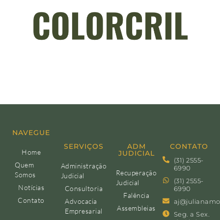
NAVEGUE
SERVIÇOS
ADM
CONTATO
Home
JUDICIAL
(31) 2555-
Quem
Administração
6990
Recuperação
Somos
Judicial
(31) 2555-
Judicial
Notícias
Consultoria
6990
Falência
Contato
Advocacia
aj@julianamo
Assembleias
Empresarial
Seg. a Sex.