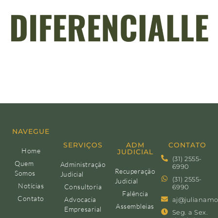
NAVEGUE
SERVIÇOS
ADM
CONTATO
Home
JUDICIAL
(31) 2555-
Quem
Administração
6990
Recuperação
Somos
Judicial
(31) 2555-
Judicial
Notícias
Consultoria
6990
Falência
Contato
Advocacia
aj@julianamo
Assembleias
Empresarial
Seg. a Sex.