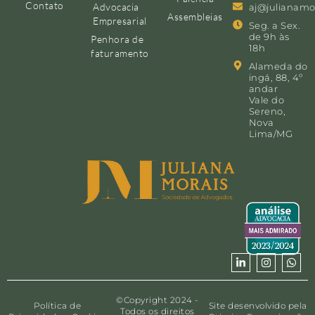
Contato
Advocacia
aj@julianamo
Assembleias
Empresarial
Seg. a Sex.
de 9h às
Penhora de
18h
faturamento
Alameda do
ingá, 88, 4º
andar
Vale do
Sereno,
Nova
Lima/MG
©Copyright 2024 -
Política de
Site desenvolvido pela
Todos os direitos