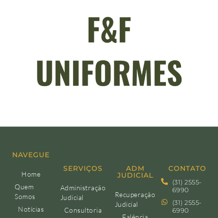
NAVEGUE
SERVIÇOS
ADM
CONTATO
Home
JUDICIAL
(31) 2555-
Quem
Administração
6990
Recuperação
Somos
Judicial
(31) 2555-
Judicial
Notícias
Consultoria
6990
Falência