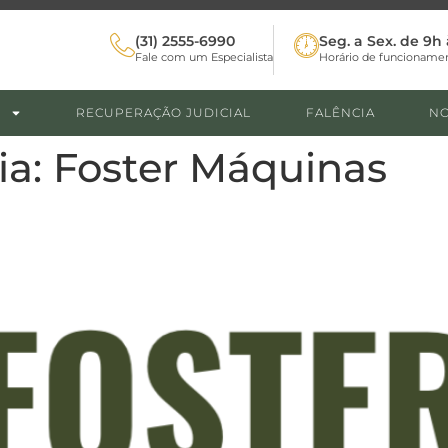
(31) 2555-6990
Seg. a Sex. de 9h 
Fale com um Especialista
Horário de funcioname
RECUPERAÇÃO JUDICIAL
FALÊNCIA
NO
ia:
Foster Máquinas