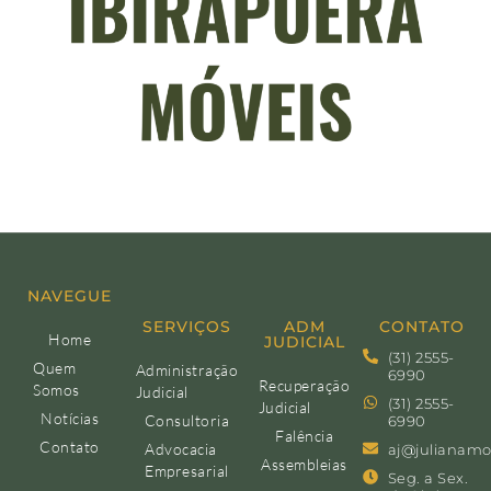
NAVEGUE
SERVIÇOS
ADM
CONTATO
Home
JUDICIAL
(31) 2555-
Quem
Administração
6990
Recuperação
Somos
Judicial
(31) 2555-
Judicial
Notícias
Consultoria
6990
Falência
Contato
Advocacia
aj@julianamo
Assembleias
Empresarial
Seg. a Sex.