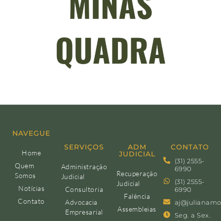
NAVEGUE
SERVIÇOS
ADM
CONTATO
Home
JUDICIAL
(31) 2555-
Quem
Administração
6990
Recuperação
Somos
Judicial
(31) 2555-
Judicial
Notícias
Consultoria
6990
Falência
Contato
Advocacia
aj@julianamo
Assembleias
Empresarial
Seg. a Sex.