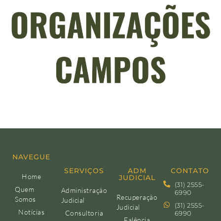
NAVEGUE
SERVIÇOS
ADM
CONTATO
Home
JUDICIAL
(31) 2555-
Quem
Administração
6990
Recuperação
Somos
Judicial
(31) 2555-
Judicial
Notícias
Consultoria
6990
Falência