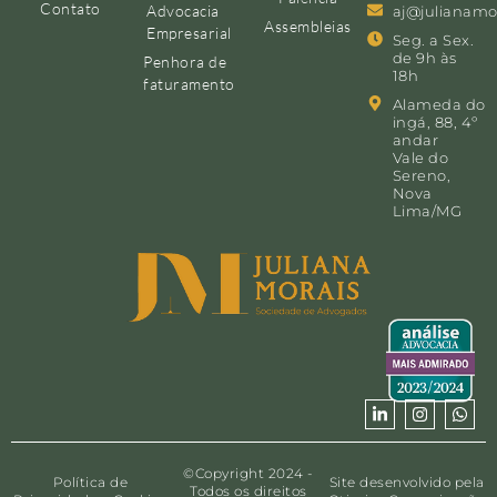
Contato
Advocacia
aj@julianamo
Assembleias
Empresarial
Seg. a Sex.
de 9h às
Penhora de
18h
faturamento
Alameda do
ingá, 88, 4º
andar
Vale do
Sereno,
Nova
Lima/MG
©Copyright 2024 -
Política de
Site desenvolvido pela
Todos os direitos