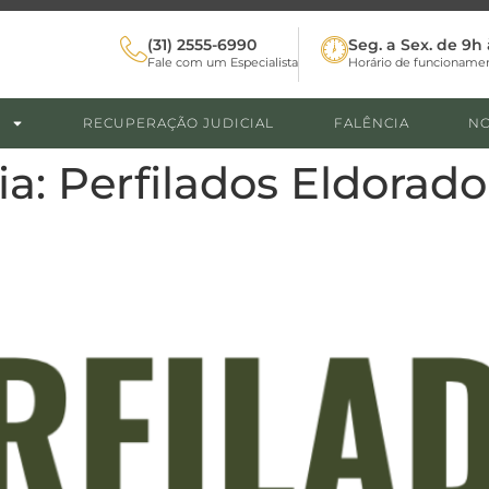
(31) 2555-6990
Seg. a Sex. de 9h 
Fale com um Especialista
Horário de funcioname
RECUPERAÇÃO JUDICIAL
FALÊNCIA
NO
ia:
Perfilados Eldorado