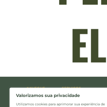
NAVEGUE
SERVIÇOS
Valorizamos sua privacidade
Home
Administração Judicial
Quem Somos
Consultoria
Utilizamos cookies para aprimorar sua experiência de