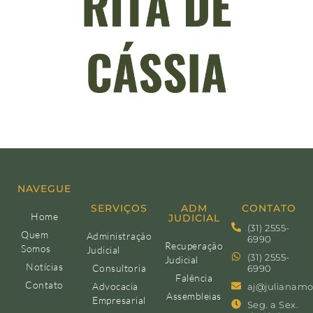
NAVEGUE
SERVIÇOS
ADM
CONTATO
Home
JUDICIAL
(31) 2555-
Quem
Administração
6990
Recuperação
Somos
Judicial
(31) 2555-
Judicial
Notícias
Consultoria
6990
Falência
Contato
Advocacia
aj@julianamo
Assembleias
Empresarial
Seg. a Sex.