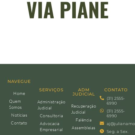
NAVEGUE
SERVIÇOS
ADM
CONTATO
Home
JUDICIAL
(31) 2555-
Quem
Administração
6990
Recuperação
Somos
Judicial
(31) 2555-
Judicial
Notícias
Consultoria
6990
Falência
Contato
Advocacia
aj@julianamo
Assembleias
Empresarial
Seg. a Sex.