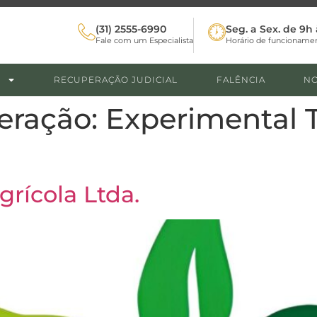
(31) 2555-6990
Seg. a Sex. de 9h 
Fale com um Especialista
Horário de funcioname
RECUPERAÇÃO JUDICIAL
FALÊNCIA
NO
eração:
Experimental T
rícola Ltda.