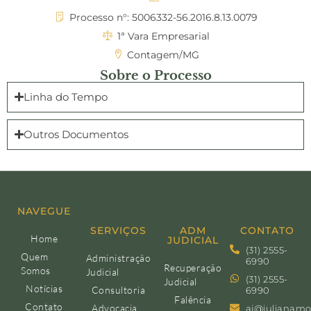
Processo n°: 5006332-56.2016.8.13.0079
1ª Vara Empresarial
Contagem/MG
Sobre o Processo
Linha do Tempo
Outros Documentos
NAVEGUE
SERVIÇOS
ADM
CONTATO
Home
JUDICIAL
(31) 2555-
Quem
Administração
6990
Recuperação
Somos
Judicial
(31) 2555-
Judicial
Notícias
Consultoria
6990
Falência
Contato
Advocacia
aj@julianamo