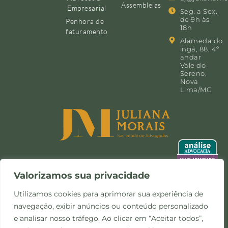
Assembleias
Empresarial
Seg. a Sex.
de 9h às
Penhora de
18h
faturamento
Alameda do
ingá, 88, 4º
andar
Vale do
Sereno,
Nova
Lima/MG
Valorizamos sua privacidade
Utilizamos cookies para aprimorar sua experiência de
navegação, exibir anúncios ou conteúdo personalizado
©Copyright 2024 -
Política de
Site desenvolvido pela
e analisar nosso tráfego. Ao clicar em “Aceitar todos”,
Todos os direitos
Privacidade e Cookies
Otimize Comunicação
reservados.