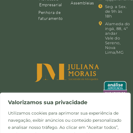
Assembleias
Empresarial
Seg. a Sex.
de 9h às
Penhora de
18h
faturamento
Alameda do
ingá, 88, 4º
andar
Vale do
Sereno,
Nova
Lima/MG
Valorizamos sua privacidade
Utilizamos cookies para aprimorar sua experiência de
navegação, exibir anúncios ou conteúdo personalizado
©Copyright 2024 -
Política de
Site desenvolvido pela
e analisar nosso tráfego. Ao clicar em “Aceitar todos”,
Todos os direitos
Privacidade e Cookies
Otimize Comunicação
reservados.