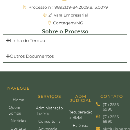
Processo n°: 9892139-84.2009.8.13.0079
2ª Vara Empresarial
Contagem/MG
Sobre o Processo
Linha do Tempo
Outros Documentos
NAVEGUE
SERVIÇOS
ADM
CONTATO
Home
JUDICIAL
(31) 2555-
Quem
Administração
6990
Recuperação
Somos
Judicial
(31) 2555-
Judicial
Notícias
Consultoria
6990
Falência
Contato
Advocacia
aj@julianamo