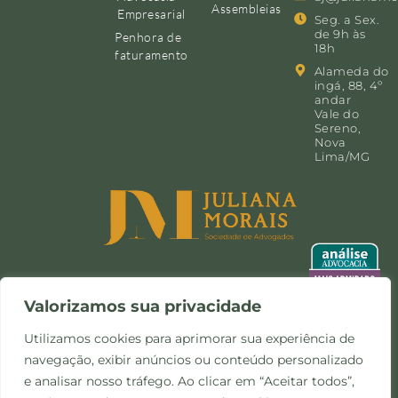
Assembleias
Empresarial
Seg. a Sex.
de 9h às
Penhora de
18h
faturamento
Alameda do
ingá, 88, 4º
andar
Vale do
Sereno,
Nova
Lima/MG
Valorizamos sua privacidade
Utilizamos cookies para aprimorar sua experiência de
navegação, exibir anúncios ou conteúdo personalizado
©Copyright 2024 -
Política de
Site desenvolvido pela
e analisar nosso tráfego. Ao clicar em “Aceitar todos”,
Todos os direitos
Privacidade e Cookies
Otimize Comunicação
reservados.