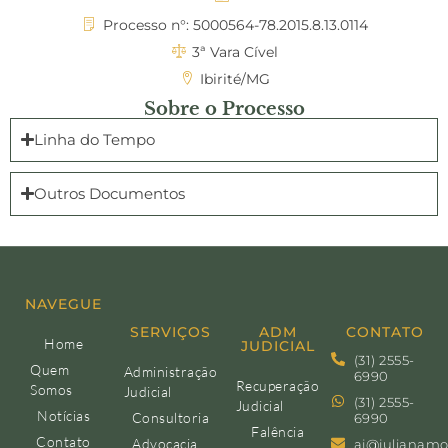
Processo n°: 5000564-78.2015.8.13.0114
3ª Vara Cível
Ibirité/MG
Sobre o Processo
Linha do Tempo
Outros Documentos
NAVEGUE
SERVIÇOS
ADM
CONTATO
Home
JUDICIAL
(31) 2555-
Quem
Administração
6990
Recuperação
Somos
Judicial
(31) 2555-
Judicial
Notícias
Consultoria
6990
Falência
Contato
Advocacia
aj@julianamo