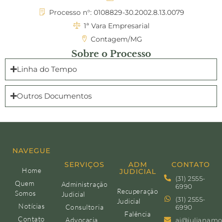
Processo n°: 0108829-30.2002.8.13.0079
1ª Vara Empresarial
Contagem/MG
Sobre o Processo
Linha do Tempo
Outros Documentos
NAVEGUE
SERVIÇOS
ADM
CONTATO
Home
JUDICIAL
(31) 2555-
Quem
Administração
6990
Recuperação
Somos
Judicial
(31) 2555-
Judicial
Notícias
Consultoria
6990
Falência
Contato
Advocacia
aj@julianamo