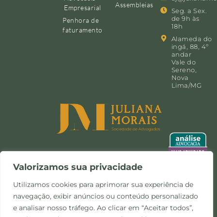
Assembleias
Empresarial
Seg. a Sex.
de 9h às
Penhora de
18h
faturamento
Alameda do
ingá, 88, 4º
andar
Vale do
Sereno,
Nova
Lima/MG
Valorizamos sua privacidade
Utilizamos cookies para aprimorar sua experiência de
navegação, exibir anúncios ou conteúdo personalizado
©Copyright 2024 -
Política de
Site desenvolvido pela
e analisar nosso tráfego. Ao clicar em “Aceitar todos”,
Todos os direitos
Privacidade e Cookies
Otimize Comunicação
reservados.