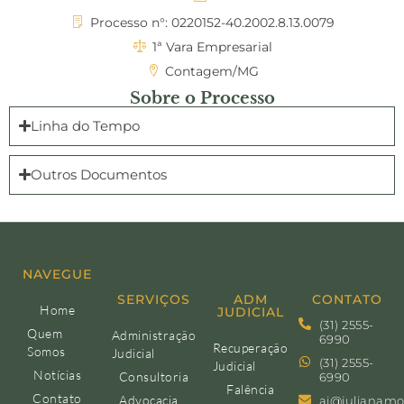
Processo n°: 0220152-40.2002.8.13.0079
1ª Vara Empresarial
Contagem/MG
Sobre o Processo
Linha do Tempo
Outros Documentos
NAVEGUE
SERVIÇOS
ADM
CONTATO
Home
JUDICIAL
(31) 2555-
Quem
Administração
6990
Recuperação
Somos
Judicial
(31) 2555-
Judicial
Notícias
Consultoria
6990
Falência
Contato
Advocacia
aj@julianamo