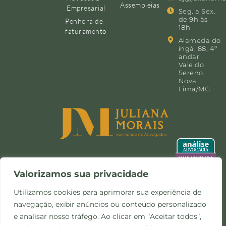
Assembleias
Empresarial
Seg. a Sex.
de 9h às
Penhora de
18h
faturamento
Alameda do
ingá, 88, 4º
andar
Vale do
Sereno,
Nova
Lima/MG
Valorizamos sua privacidade
Utilizamos cookies para aprimorar sua experiência de
navegação, exibir anúncios ou conteúdo personalizado
©Copyright 2024 -
Política de
Site desenvolvido pela
e analisar nosso tráfego. Ao clicar em “Aceitar todos”,
Todos os direitos
Privacidade e Cookies
Otimize Comunicação
reservados.