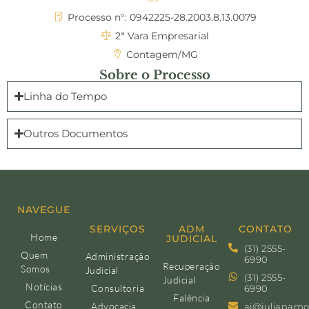
Processo n°: 0942225-28.2003.8.13.0079
2ª Vara Empresarial
Contagem/MG
Sobre o Processo
Linha do Tempo
Outros Documentos
NAVEGUE
SERVIÇOS
ADM
CONTATO
Home
JUDICIAL
(31) 2555-
Quem
Administração
6990
Recuperação
Somos
Judicial
(31) 2555-
Judicial
Notícias
Consultoria
6990
Falência
Contato
Advocacia
aj@julianamo