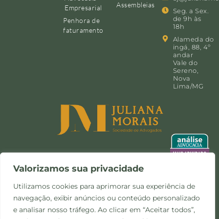
Assembleias
Empresarial
Seg. a Sex.
de 9h às
Penhora de
18h
faturamento
Alameda do
ingá, 88, 4º
andar
Vale do
Sereno,
Nova
Lima/MG
Valorizamos sua privacidade
Utilizamos cookies para aprimorar sua experiência de
navegação, exibir anúncios ou conteúdo personalizado
©Copyright 2024 -
Política de
Site desenvolvido pela
e analisar nosso tráfego. Ao clicar em “Aceitar todos”,
Todos os direitos
Privacidade e Cookies
Otimize Comunicação
reservados.