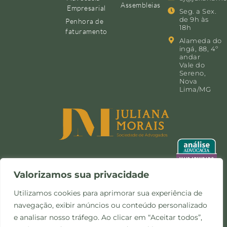
Assembleias
Empresarial
Seg. a Sex.
de 9h às
Penhora de
18h
faturamento
Alameda do
ingá, 88, 4º
andar
Vale do
Sereno,
Nova
Lima/MG
Valorizamos sua privacidade
Utilizamos cookies para aprimorar sua experiência de
navegação, exibir anúncios ou conteúdo personalizado
©Copyright 2024 -
Política de
Site desenvolvido pela
e analisar nosso tráfego. Ao clicar em “Aceitar todos”,
Todos os direitos
Privacidade e Cookies
Otimize Comunicação
reservados.