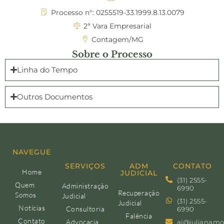
Processo n°: 0255519-33.1999.8.13.0079
2ª Vara Empresarial
Contagem/MG
Sobre o Processo
Linha do Tempo
Outros Documentos
NAVEGUE
SERVIÇOS
ADM
CONTATO
Home
JUDICIAL
(31) 2555-
Quem
Administração
6990
Recuperação
Somos
Judicial
(31) 2555-
Judicial
Notícias
Consultoria
6990
Falência
Contato
Advocacia
aj@julianamo