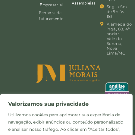
Assembleias
Empresarial
Seg. a Sex.
de 9h às
Penhora de
18h
faturamento
Alameda do
ingá, 88, 4º
andar
Vale do
Sereno,
Nova
Lima/MG
Valorizamos sua privacidade
Utilizamos cookies para aprimorar sua experiência de
navegação, exibir anúncios ou conteúdo personalizado
©Copyright 2024 -
Política de
Site desenvolvido pela
e analisar nosso tráfego. Ao clicar em “Aceitar todos”,
Todos os direitos
Privacidade e Cookies
Otimize Comunicação
reservados.