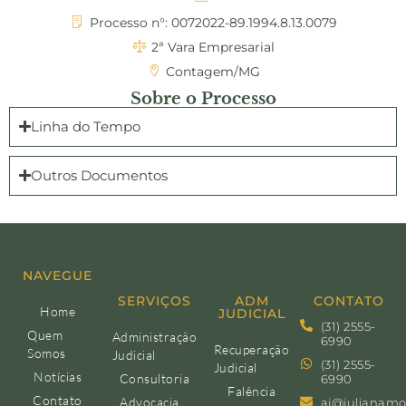
Processo n°: 0072022-89.1994.8.13.0079
2ª Vara Empresarial
Contagem/MG
Sobre o Processo
Linha do Tempo
Outros Documentos
NAVEGUE
SERVIÇOS
ADM
CONTATO
Home
JUDICIAL
(31) 2555-
Quem
Administração
6990
Recuperação
Somos
Judicial
(31) 2555-
Judicial
Notícias
Consultoria
6990
Falência
Contato
Advocacia
aj@julianamo