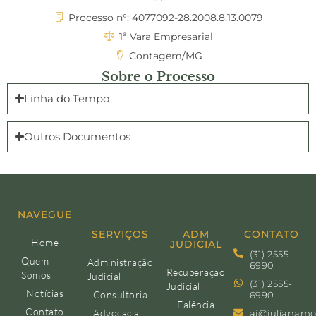
Processo n°: 4077092-28.2008.8.13.0079
1ª Vara Empresarial
Contagem/MG
Sobre o Processo
Linha do Tempo
Outros Documentos
NAVEGUE
SERVIÇOS
ADM
CONTATO
Home
JUDICIAL
(31) 2555-
Quem
Administração
6990
Recuperação
Somos
Judicial
(31) 2555-
Judicial
Notícias
Consultoria
6990
Falência
Contato
Advocacia
aj@julianamo