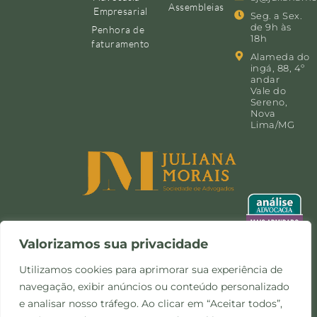
Assembleias
Empresarial
Seg. a Sex.
de 9h às
Penhora de
18h
faturamento
Alameda do
ingá, 88, 4º
andar
Vale do
Sereno,
Nova
Lima/MG
Valorizamos sua privacidade
Utilizamos cookies para aprimorar sua experiência de
navegação, exibir anúncios ou conteúdo personalizado
©Copyright 2024 -
Política de
Site desenvolvido pela
e analisar nosso tráfego. Ao clicar em “Aceitar todos”,
Todos os direitos
Privacidade e Cookies
Otimize Comunicação
reservados.