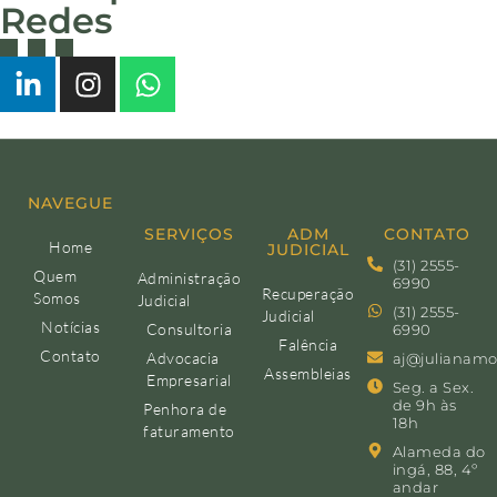
Redes
NAVEGUE
SERVIÇOS
ADM
CONTATO
Home
JUDICIAL
(31) 2555-
Quem
Administração
6990
Recuperação
Somos
Judicial
(31) 2555-
Judicial
Notícias
Consultoria
6990
Falência
Contato
Advocacia
aj@julianamo
Assembleias
Empresarial
Seg. a Sex.
de 9h às
Penhora de
18h
faturamento
Alameda do
ingá, 88, 4º
andar