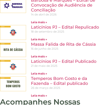
Barbosa e Marques – Edital de
Convocação de Audiência de
Conciliação
14 de abril de 2026
Leia mais »
Laticínios PJ – Edital Repulicado
18 de setembro de 2025
Leia mais »
Massa Falida de Rita de Cássia
16 de junho de 2025
Leia mais »
Laticínios PJ – Edital Publicado
21 de maio de 2025
Leia mais »
Temperos Bom Gosto e da
Fazenda – Edital publicado
26 de março de 2025
Leia mais »
Acompanhes Nossas