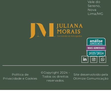
Vale do
Sereno,
Nova
Lima/MG
©Copyright 2024 -
Política de
Site desenvolvido pela
Todos os direitos
Privacidade e Cookies
Otimize Comunicação
reservados.