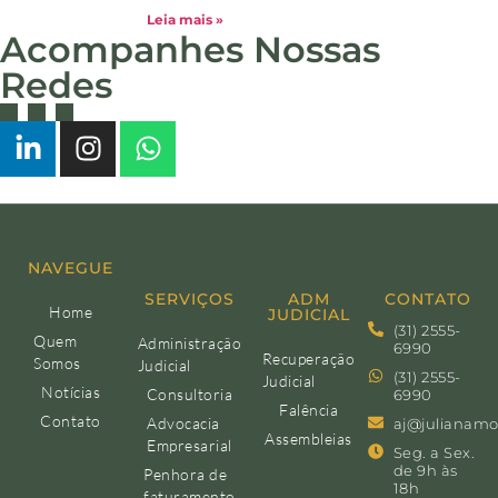
Leia mais »
Acompanhes Nossas
Redes
NAVEGUE
SERVIÇOS
ADM
CONTATO
Home
JUDICIAL
(31) 2555-
Quem
Administração
6990
Recuperação
Somos
Judicial
(31) 2555-
Judicial
Notícias
Consultoria
6990
Falência
Contato
Advocacia
aj@julianamo
Assembleias
Empresarial
Seg. a Sex.
de 9h às
Penhora de
18h
faturamento