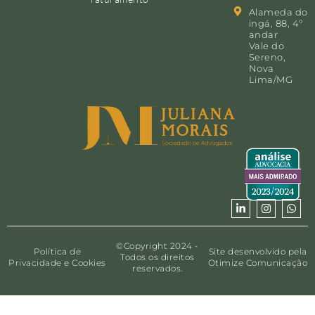
Alameda do
ingá, 88, 4º
andar
Vale do
Sereno,
Nova
Lima/MG
©Copyright 2024 -
Política de
Site desenvolvido pela
Todos os direitos
Privacidade e Cookies
Otimize Comunicação
reservados.