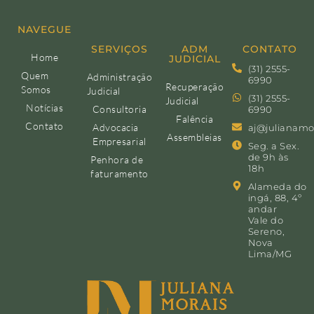
NAVEGUE
SERVIÇOS
ADM
CONTATO
Home
JUDICIAL
(31) 2555-
Quem
Administração
6990
Recuperação
Somos
Judicial
(31) 2555-
Judicial
Notícias
Consultoria
6990
Falência
Contato
Advocacia
aj@julianamo
Assembleias
Empresarial
Seg. a Sex.
de 9h às
Penhora de
18h
faturamento
Alameda do
ingá, 88, 4º
andar
Vale do
Sereno,
Nova
Lima/MG