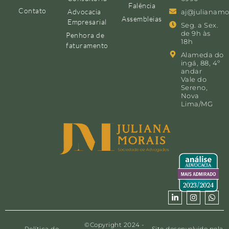
Falência
Contato
Advocacia
aj@julianamo
Assembleias
Empresarial
Seg. a Sex.
de 9h às
Penhora de
18h
faturamento
Alameda do
ingá, 88, 4º
andar
Vale do
Sereno,
Nova
Lima/MG
©Copyright 2024 -
Política de
Site desenvolvido pela