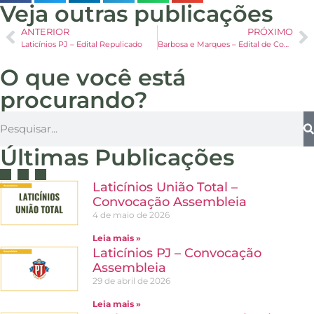
Veja outras publicações
ANTERIOR
PRÓXIMO
Laticínios PJ – Edital Repulicado
Barbosa e Marques – Edital de Convocação de Audiência de Conciliação
O que você está
procurando?
Últimas Publicações
Laticínios União Total –
Convocação Assembleia
4 de maio de 2026
Leia mais »
Laticínios PJ – Convocação
Assembleia
29 de abril de 2026
Leia mais »