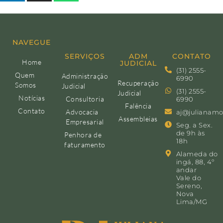
NAVEGUE
SERVIÇOS
ADM
CONTATO
Home
JUDICIAL
(31) 2555-
Quem
Administração
6990
Recuperação
Somos
Judicial
(31) 2555-
Judicial
Notícias
Consultoria
6990
Falência
Contato
Advocacia
aj@julianamo
Assembleias
Empresarial
Seg. a Sex.
de 9h às
Penhora de
18h
faturamento
Alameda do
ingá, 88, 4º
andar
Vale do
Sereno,
Nova
Lima/MG