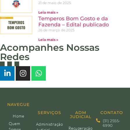
21 de maio de 2025
Leia mais »
Temperos Bom Gosto e da
Fazenda – Edital publicado
26 de março de 2025
Leia mais »
Acompanhes Nossas
Redes
NAVEGUE
SERVIÇOS
ADM
CONTATO
Home
JUDICIAL
(31) 2555-
Quem
Administração
6990
Recuperação
Somos
Judicial