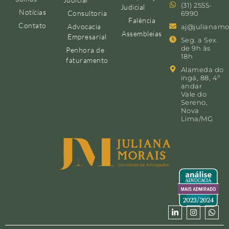
(31) 2555-
Judicial
Notícias
Consultoria
6990
Falência
Contato
Advocacia
aj@julianamo
Assembleias
Empresarial
Seg. a Sex.
de 9h às
Penhora de
18h
faturamento
Alameda do
ingá, 88, 4º
andar
Vale do
Sereno,
Nova
Lima/MG