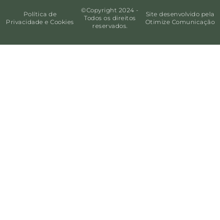
©Copyright 2024 -
Política de
Site desenvolvido pela
Todos os direitos
Privacidade e Cookies
Otimize Comunicação
reservados.