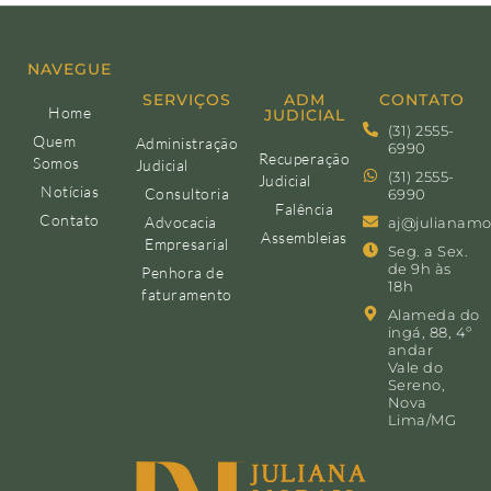
NAVEGUE
SERVIÇOS
ADM
CONTATO
Home
JUDICIAL
(31) 2555-
Quem
Administração
6990
Recuperação
Somos
Judicial
(31) 2555-
Judicial
Notícias
Consultoria
6990
Falência
Contato
Advocacia
aj@julianamo
Assembleias
Empresarial
Seg. a Sex.
de 9h às
Penhora de
18h
faturamento
Alameda do
ingá, 88, 4º
andar
Vale do
Sereno,
Nova
Lima/MG