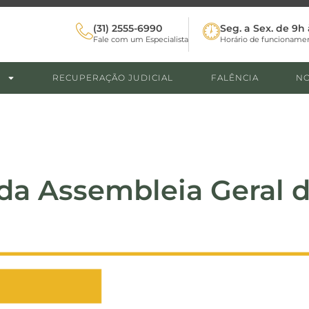
(31) 2555-6990
Seg. a Sex. de 9h 
Fale com um Especialista
Horário de funcioname
RECUPERAÇÃO JUDICIAL
FALÊNCIA
NO
da Assembleia Geral d