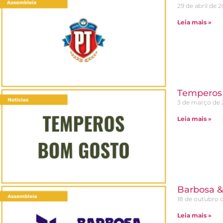
29 de abril de 
Leia mais »
Temperos 
3 de março de 
Leia mais »
Barbosa &
18 de outubro 
Leia mais »