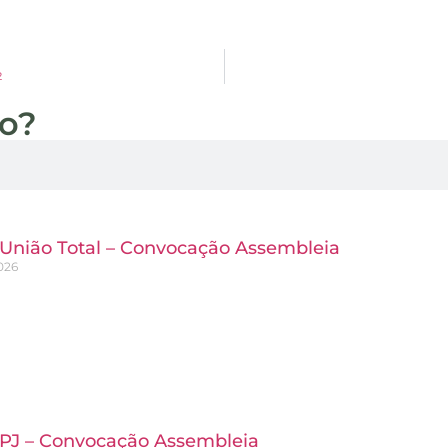
2
do?
s União Total – Convocação Assembleia
026
s PJ – Convocação Assembleia