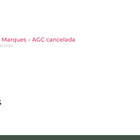
 Marques – AGC cancelada
de 2024
s