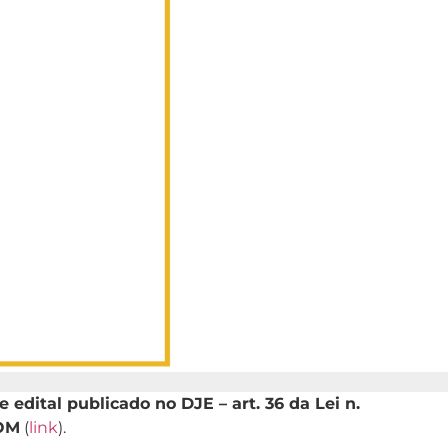
dital publicado no DJE – art. 36 da Lei n.
OOM
(
link
).