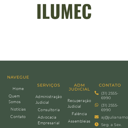
NAVEGUE
SERVIÇOS
ADM
CONTATO
Home
JUDICIAL
(31) 2555-
Quem
Administração
6990
Recuperação
Somos
Judicial
(31) 2555-
Judicial
Notícias
Consultoria
6990
Falência
Contato
Advocacia
aj@julianamo
Assembleias
Empresarial
Seg. a Sex.